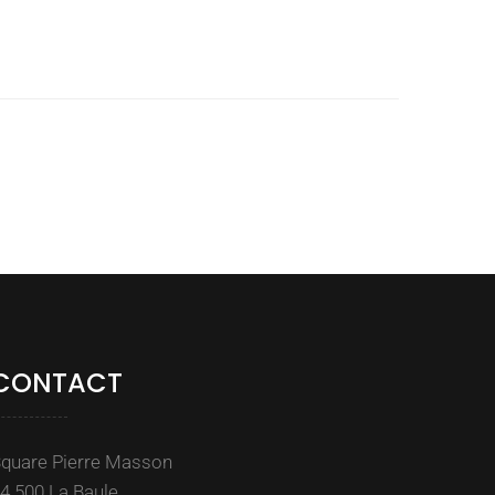
CONTACT
quare Pierre Masson
4 500 La Baule