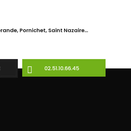
rande, Pornichet, Saint Nazaire...
02.51.10.66.45
E