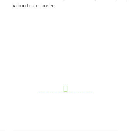
balcon toute l’année.
de De Devis ? Un Rense