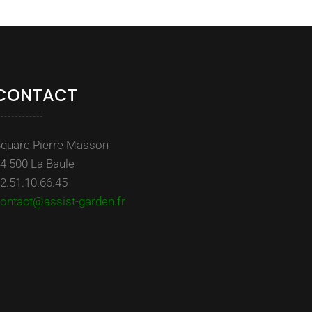
CONTACT
quare Pierre Masson
4 500 La Baule
2.51.10.66.45
ontact@assist-garden.fr