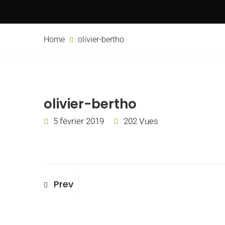
Home
olivier-bertho
olivier-bertho
5 février 2019
202 Vues
Navigation
Previous
Prev
Post
de
l’article