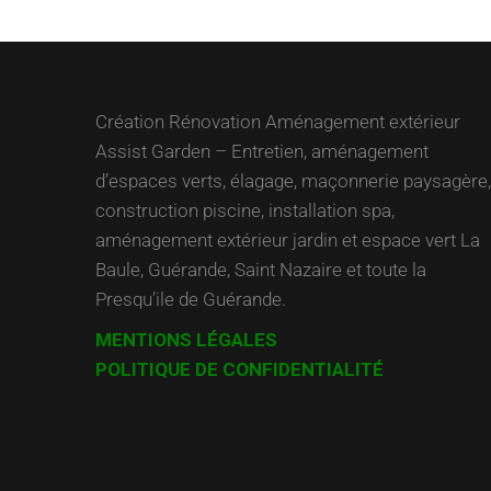
Création Rénovation Aménagement extérieur
Assist Garden – Entretien, aménagement
d’espaces verts, élagage, maçonnerie paysagère,
construction piscine, installation spa,
aménagement extérieur jardin et espace vert La
Baule, Guérande, Saint Nazaire et toute la
Presqu’ile de Guérande.
MENTIONS LÉGALES
POLITIQUE DE CONFIDENTIALITÉ