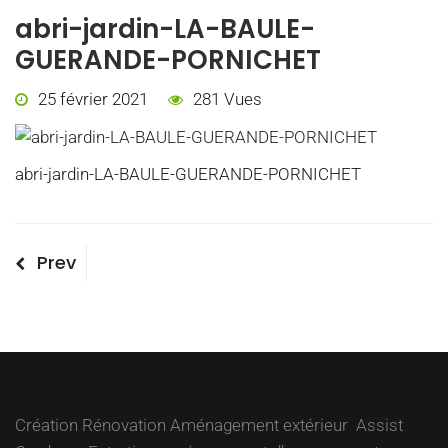
abri-jardin-LA-BAULE-
GUERANDE-PORNICHET
25 février 2021
281 Vues
abri-jardin-LA-BAULE-GUERANDE-PORNICHET
Navigation
Previous
Prev
Post
de
l’article
Création Rénovation Aménagement extérieur Assist