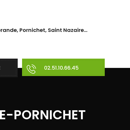
rande, Pornichet, Saint Nazaire...
02.51.10.66.45
E
DE-PORNICHET