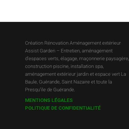
l’article
Création Rénovation Aménagement extérieur
Assist Garden – Entretien, aménagement
d’espaces verts, élagage, maçonnerie paysagère,
construction piscine, installation spa,
aménagement extérieur jardin et espace vert La
Baule, Guérande, Saint Nazaire et toute la
Presqu’ile de Guérande.
MENTIONS LÉGALES
POLITIQUE DE CONFIDENTIALITÉ