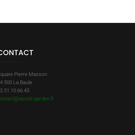
CONTACT
quare Pierre Masson
4 500 La Baule
2.51.10.66.45
ontact@assist-garden.fr