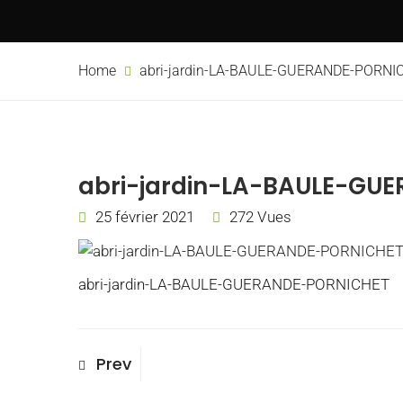
Home
abri-jardin-LA-BAULE-GUERANDE-PORNI
abri-jardin-LA-BAULE-GU
25 février 2021
272 Vues
abri-jardin-LA-BAULE-GUERANDE-PORNICHET
Navigation
Previous
Prev
Post
de