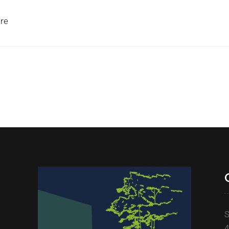
ire
S
4