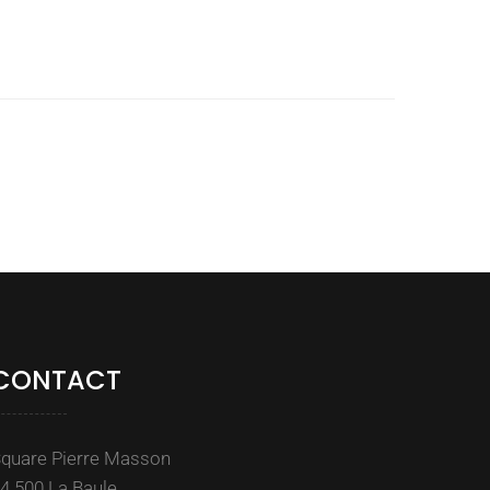
CONTACT
quare Pierre Masson
4 500 La Baule