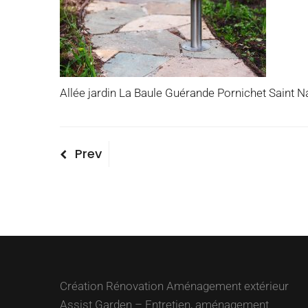
Allée jardin La Baule Guérande Pornichet Saint N
Navigation
Previous
Prev
Post
de
l’article
Création Rénovation Aménagement extérieur
Assist Garden – Entretien, aménagement