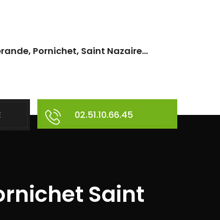
rande, Pornichet, Saint Nazaire...
02.51.10.66.45
E
ornichet Saint