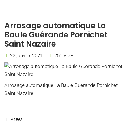
Arrosage automatique La
Baule Guérande Pornichet
Saint Nazaire
22 janvier 2021
265 Vues
Arrosage automatique La Baule Guérande Pornichet
Saint Nazaire
Navigation
Previous
Prev
Post
de