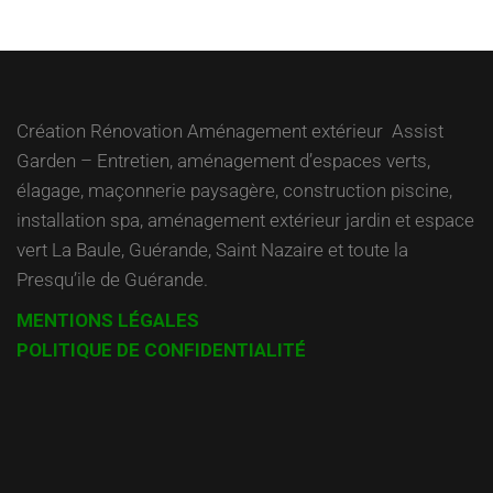
l’article
Création Rénovation Aménagement extérieur Assist
Garden – Entretien, aménagement d’espaces verts,
élagage, maçonnerie paysagère, construction piscine,
installation spa, aménagement extérieur jardin et espace
vert La Baule, Guérande, Saint Nazaire et toute la
Presqu’ile de Guérande.
MENTIONS LÉGALES
POLITIQUE DE CONFIDENTIALITÉ