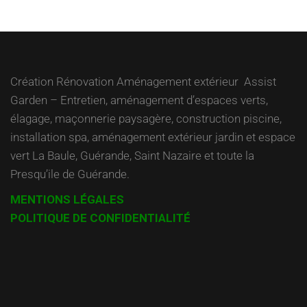
l’article
Création Rénovation Aménagement extérieur Assist
Garden – Entretien, aménagement d’espaces verts,
élagage, maçonnerie paysagère, construction piscine,
installation spa, aménagement extérieur jardin et espace
vert La Baule, Guérande, Saint Nazaire et toute la
Presqu’ile de Guérande.
MENTIONS LÉGALES
POLITIQUE DE CONFIDENTIALITÉ