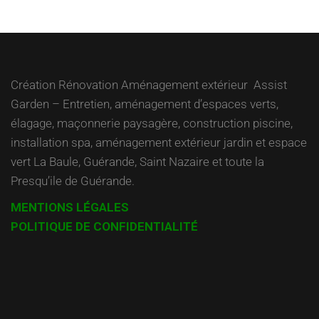
l’article
Création Rénovation Aménagement extérieur Assist
Garden – Entretien, aménagement d’espaces verts,
élagage, maçonnerie paysagère, construction piscine,
installation spa, aménagement extérieur jardin et espace
vert La Baule, Guérande, Saint Nazaire et toute la
Presqu’ile de Guérande.
MENTIONS LÉGALES
POLITIQUE DE CONFIDENTIALITÉ