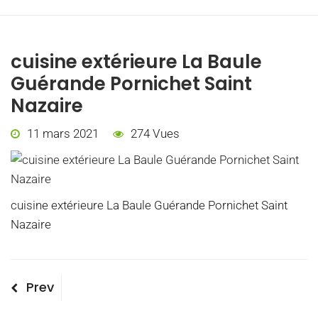
cuisine extérieure La Baule
Guérande Pornichet Saint
Nazaire
11 mars 2021
274 Vues
cuisine extérieure La Baule Guérande Pornichet Saint
Nazaire
Navigation
Previous
Prev
Post
de