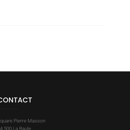
CONTACT
quare Pierre Masson
4 500 La Baule