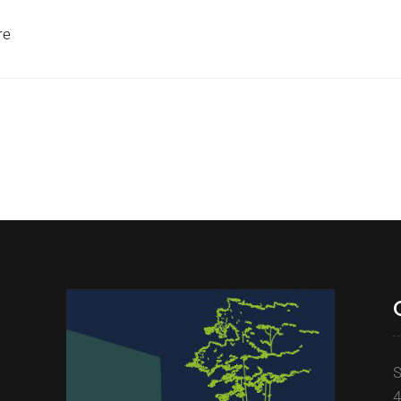
re
S
4