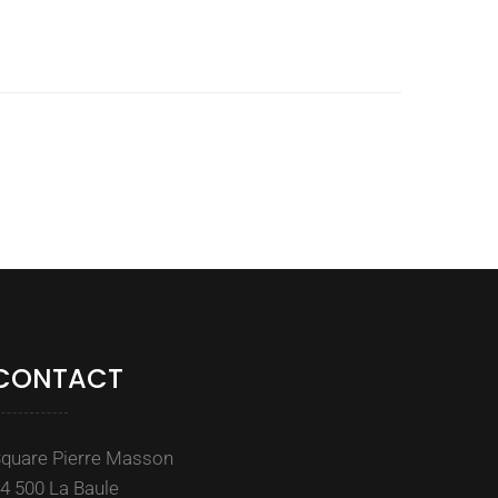
CONTACT
quare Pierre Masson
4 500 La Baule