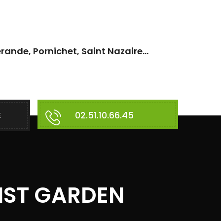
rande, Pornichet, Saint Nazaire...
02.51.10.66.45
E
IST GARDEN