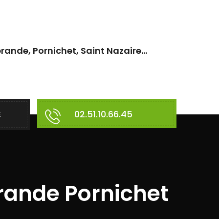
rande, Pornichet, Saint Nazaire...
02.51.10.66.45
E
rande Pornichet