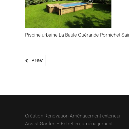
Piscine urbaine La Baule Guérande Pornichet Sai
Navigation
Previous
Prev
Post
de
l’article
Création Rénovation Aménagement extérieur
Assist Garden – Entretien, aménagement