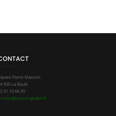
CONTACT
quare Pierre Masson
4 500 La Baule
2.51.10.66.45
ontact@assist-garden.fr