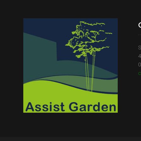
S
4
0
c