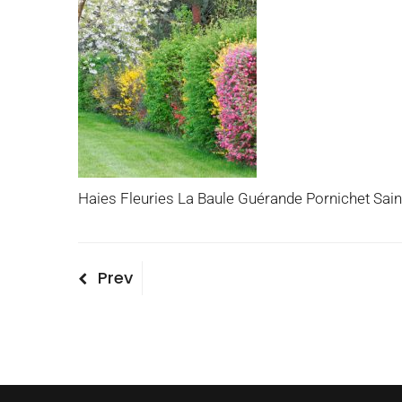
Haies Fleuries La Baule Guérande Pornichet Sain
Navigation
Previous
Prev
Post
de
l’article