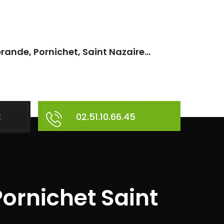
rande, Pornichet, Saint Nazaire...
02.51.10.66.45
E
Pornichet Saint