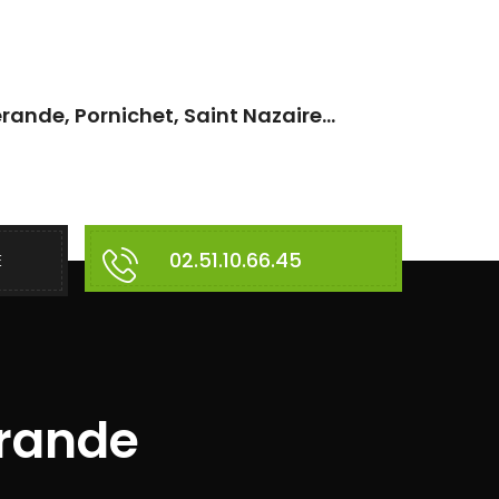
rande, Pornichet, Saint Nazaire...
02.51.10.66.45
E
érande