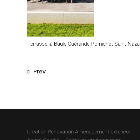
Terrasse la Baule Guérande Pornichet Saint Naza
Navigation
Previous
Prev
Post
de
l’article
Création Rénovation Aménagement extérieur