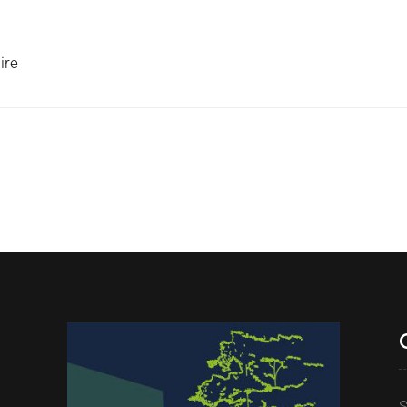
ire
S