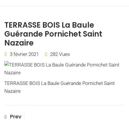
TERRASSE BOIS La Baule
Guérande Pornichet Saint
Nazaire
3 février 2021
282 Vues
TERRASSE BOIS La Baule Guérande Pornichet Saint
Nazaire
Navigation
Previous
Prev
Post
de