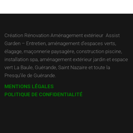
l’article
Création Rénovation Aménagement extérieur Assist
Garden – Entretien, aménagement d’espaces verts,
élagage, maçonnerie paysagère, construction piscine,
installation spa, aménagement extérieur jardin et espace
vert La Baule, Guérande, Saint Nazaire et toute la
Presqu’ile de Guérande.
MENTIONS LÉGALES
POLITIQUE DE CONFIDENTIALITÉ