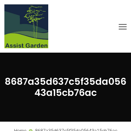
8687a35d637c5f35da056
43a15cb76ac
Home
8687a35d637c5f35da05643a15cb76ac