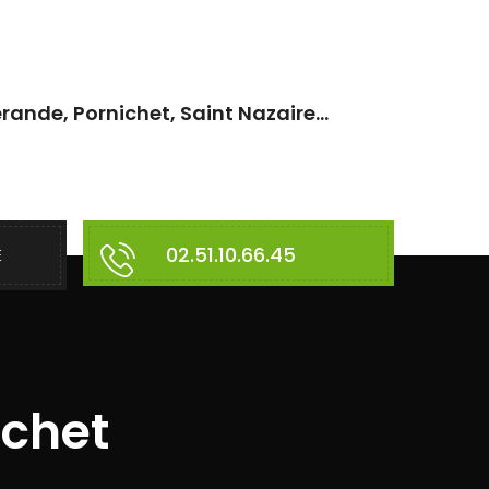
rande, Pornichet, Saint Nazaire...
02.51.10.66.45
E
ichet