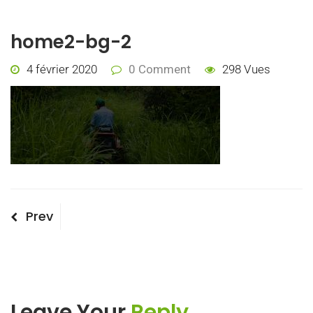
home2-bg-2
4 février 2020
0 Comment
298 Vues
Navigation
Previous
Prev
Post
de
l’article
Leave Your
Reply