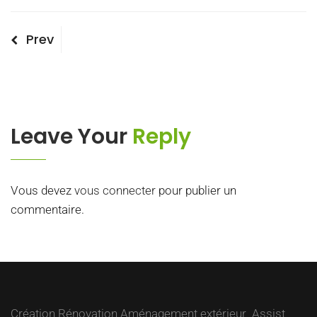
Navigation
Previous
Prev
Post
de
l’article
Leave Your
Reply
Vous devez
vous connecter
pour publier un
commentaire.
Création Rénovation Aménagement extérieur Assist