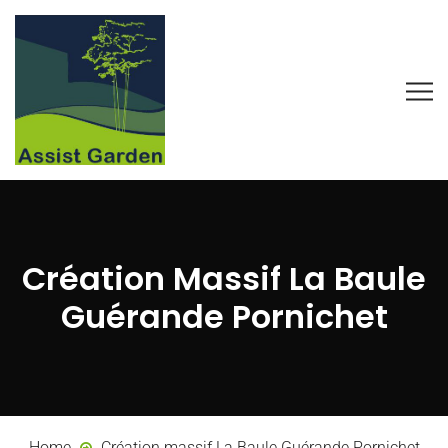
Création Massif La Baule
Guérande Pornichet
Home
Création massif La Baule Guérande Pornichet