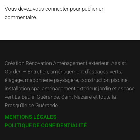
Vous devez
vous connecter
pour publier un
commentaire.
Création Rénovation Aménagement extérieur Assist
Garden – Entretien, aménagement d’espaces verts,
élagage, maçonnerie paysagère, construction piscine,
installation spa, aménagement extérieur jardin et espace
vert La Baule, Guérande, Saint Nazaire et toute la
Presqu’ile de Guérande.
MENTIONS LÉGALES
POLITIQUE DE CONFIDENTIALITÉ