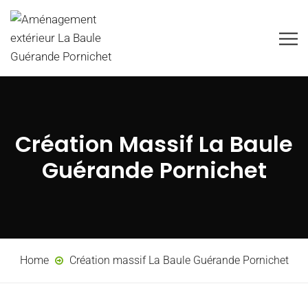
Création Massif La Baule
Guérande Pornichet
Home
Création massif La Baule Guérande Pornichet