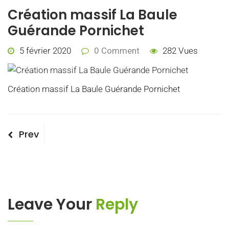
Création massif La Baule
Guérande Pornichet
5 février 2020
0 Comment
282 Vues
Création massif La Baule Guérande Pornichet
Navigation
Previous
Prev
Post
de
l’article
Leave Your
Reply