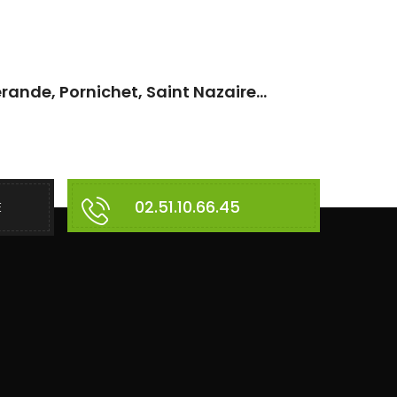
rande, Pornichet, Saint Nazaire...
02.51.10.66.45
E