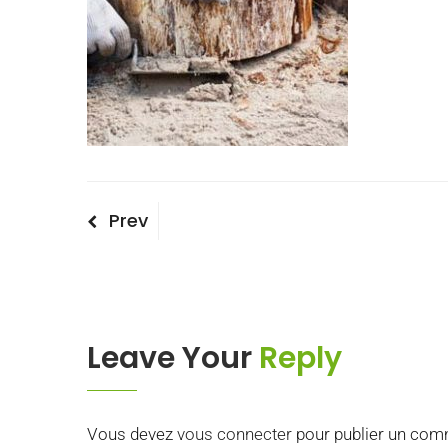
Navigation
Previous
Prev
Post
de
l’article
Leave Your
Reply
Vous devez
vous connecter
pour publier un com