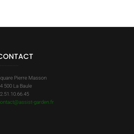
CONTACT
quare Pierre Masson
4 500 La Baule
2.51.10.66.45
ontact@assist-garden.fr