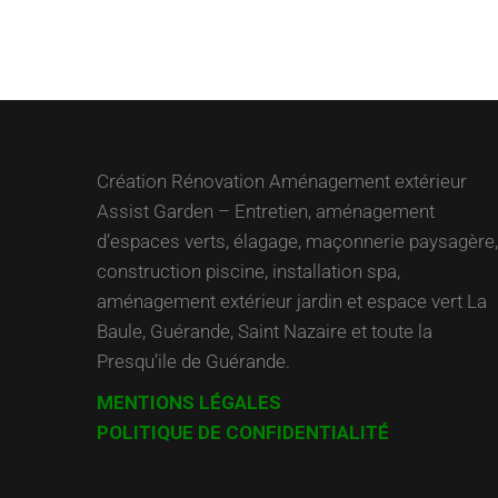
Création Rénovation Aménagement extérieur
Assist Garden – Entretien, aménagement
d’espaces verts, élagage, maçonnerie paysagère,
construction piscine, installation spa,
aménagement extérieur jardin et espace vert La
Baule, Guérande, Saint Nazaire et toute la
Presqu’ile de Guérande.
MENTIONS LÉGALES
POLITIQUE DE CONFIDENTIALITÉ