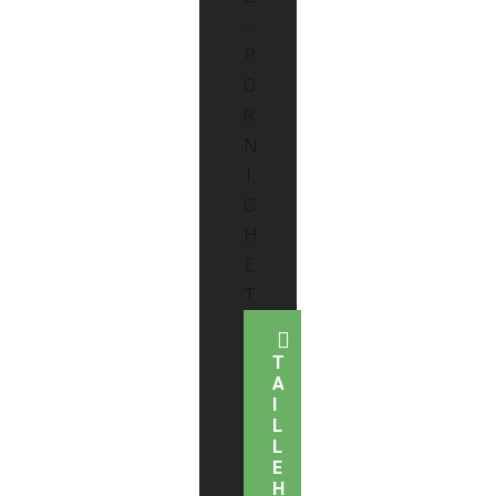
T
A
I
L
L
E
H