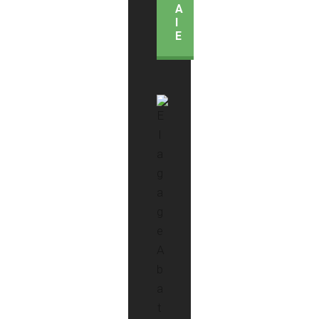
A
I
E