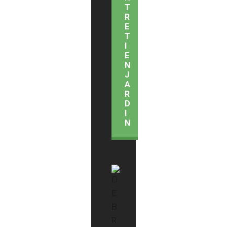
T
R
E
T
I
E
N
J
A
R
D
I
N