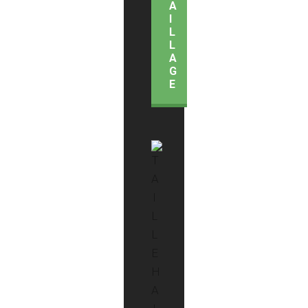
A
I
L
L
A
G
E