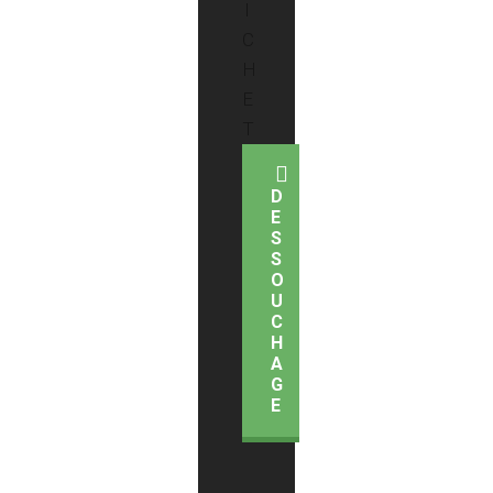
D
E
S
S
O
U
C
H
A
G
E