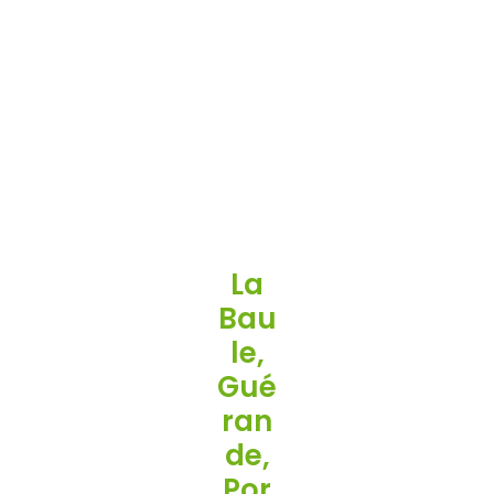
Entr
Etie
N
Jar
Din
La
Bau
Le,
Gué
Ran
De,
Por