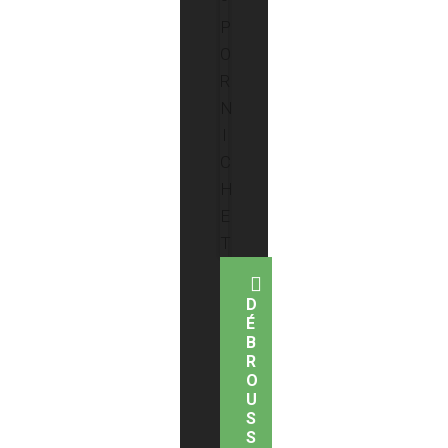
D
É
B
R
O
U
S
S