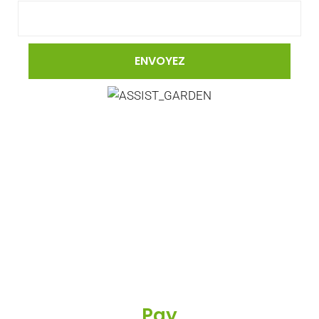
Maç
Onn
Erie
Pay