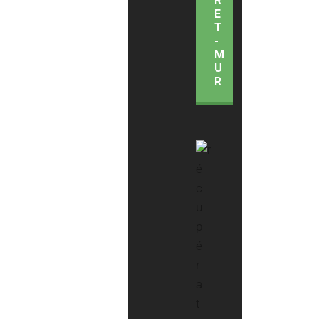
R
E
T
-
M
U
R