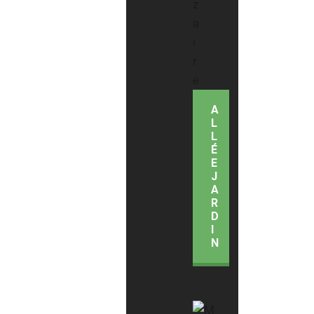
A
L
L
É
E
J
A
R
D
I
N