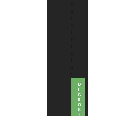
M
I
C
R
O
S
T