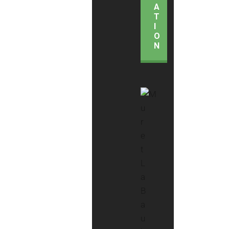
A
T
I
O
N