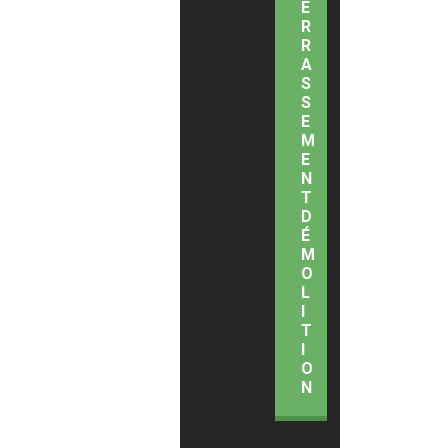
E
R
R
A
S
S
E
M
E
N
T
D
É
M
O
L
I
T
I
O
N