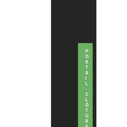
P
O
R
T
A
I
L
-
C
L
Ô
T
U
R
E