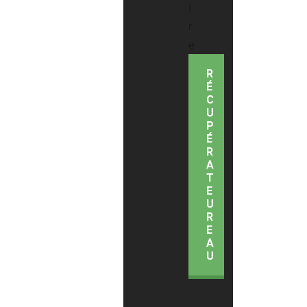
R
É
C
U
P
É
R
A
T
E
U
R
E
A
U